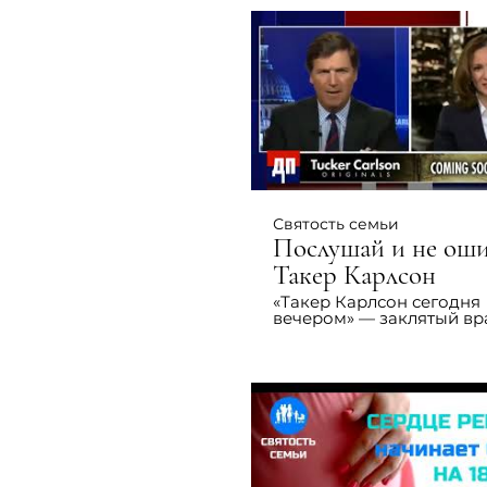
Святость семьи
Послушай и не оши
Такер Карлсон
«Такер Карлсон сегодня
вечером» — заклятый вра
помпезности, самодовол
и группового мышления
задаем вопросы, которы
бы задали, и требуем отве
Такере Карлсоне Один и
самых смелых ведущих.
Никакой толерантности,
никакого трепета перед
правящим классом. Толь
честный и открытый взгл