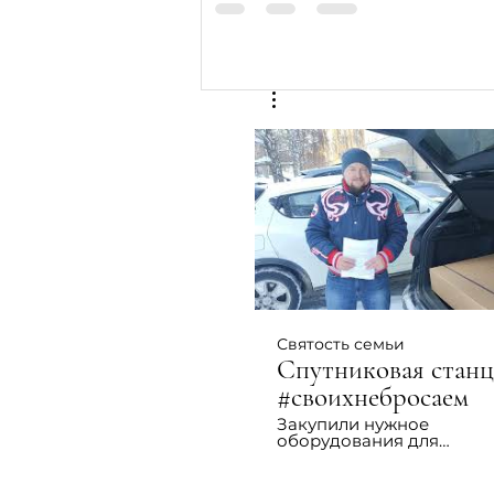
Святость семьи
Спутниковая станц
#своихнебросаем
Закупили нужное
оборудования для
разведчиков в зоне СВО