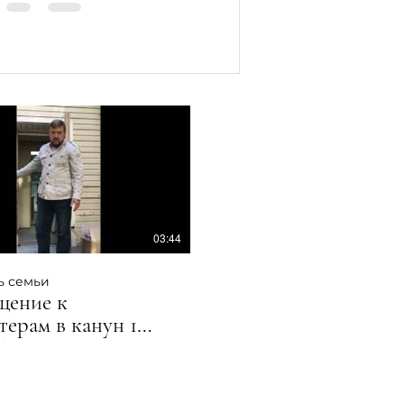
щения
03:44
ь семьи
щение к
терам в канун 1
бря.