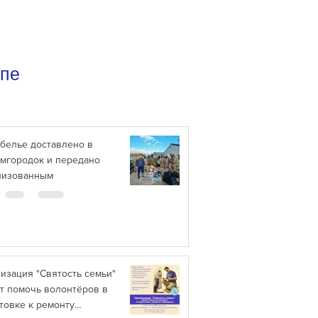
ппе
белье доставлено в
мгородок и передано
лизованным
изация "Святость семьи"
т помочь волонтёров в
товке к ремонту