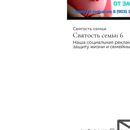
современные проблемы.
Только искренность, тол
хардкор.
Святость семьи
Святость семьи 6
Наша социальная рекла
защиту жизни и семейн
ценностей