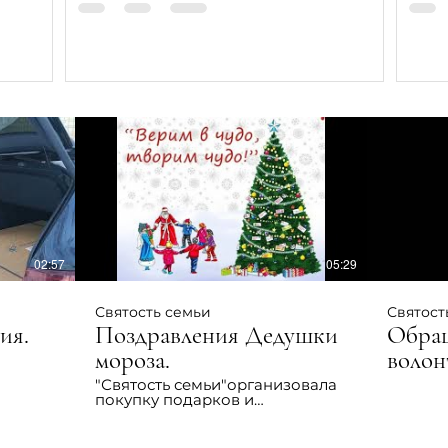
поме
02:57
05:29
Святость семьи
Святост
ия.
Поздравления Дедушки
Обра
мороза.
волон
сентя
"Святость семьи"организовала
покупку подарков и
поздравление детей
подопечных семей с Новым
годом. Всего было