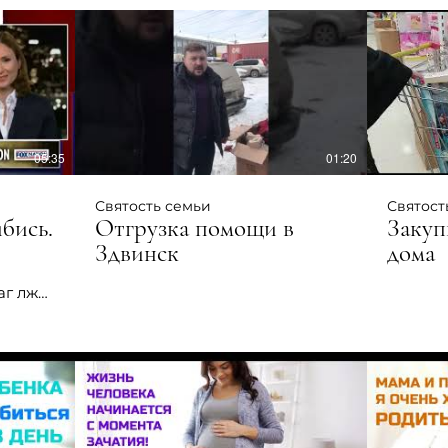
поздравлено 106 детей из 21
семьи.
05:35
01:20
Святость семьи
Святост
бись.
Отгрузка помощи в
Закуп
Здвинск
дома
г лжи,
ьства
. Мы
е вы
тов. О
з
ко
яд на