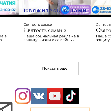
ько
Свяжитесь с нами
00:06
00:06
Святость семьи
Святост
Святость семьи 2
ма в
Наша социальная реклама в
Наша с
ых
защиту жизни и семейных
защиту
ценностей
ценнос
Показать еще