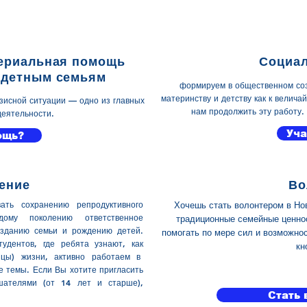
териальная помощь
Социал
одетным семьям
формируем в общественном соз
материнству и детству как к велич
исной ситуации — одно из главных
нам продолжить эту работу.
деятельности.
Уча
ощь?
ение
Во
ть сохранению репродуктивного
Хочешь стать волонтером в Нов
дому поколению ответственное
традиционные семейные ценнос
озданию семьи и рождению детей.
помогать по мере сил и возможно
удентов, где ребята узнают, как
кн
 цы) жизни, активно работаем в
е темы. Если Вы хотите пригласить
шателями (от 14 лет и старше),
Стать